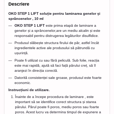
Descriere
OKO STEP 1 LIFT soluție pentru laminarea genelor și
sprâncenelor , 10 ml
OKO STEP 1 LIFT
este prima etapă de laminare a
genelor și a sprâncenelor,are un mediu alcalin și este
responsabil pentru distrugerea legăturilor disulfidice.
Produsul slăbește structura firului de păr, astfel încât
ingredientele active ale produsului să pătrundă cu
ușurință.
Poate fi utilizat cu sau fără peliculă. Sub folie, reacția
este mai rapidă, ajută să faci față părului creț, să îl
aranjezi în direcția corectă.
Datorită consistenței sale groase, produsul este foarte
economic.
Instrucțiuni de utilizare.
Înainte de a începe procedura de laminare , este
important să se identifice corect structura și starea
părului. Părul poate fi poros, mediu poros sau foarte
poros. Acest lucru va determina timpul de expunere a