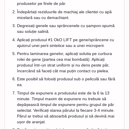
produselor pe firele de păr.
Îndepărtați reziduurile de machiaj ale clientei cu apă
micelară sau cu demachiant.
Degresați genele sau sprâncenele cu șampon-spumă
sau soluție salină.
Aplicați produsul #1 OkO LIFT pe gene/sprâncene cu
ajutorul unei perii sintetice sau a unei microperii.
Pentru laminarea genelor, aplicați solutia pe curbura
rolei de gene (partea cea mai bombată). Aplicați
produsul într-un strat uniform și nu dens peste păr,
încercând să faceți cât mai puțin contact cu pielea.
Este posibil să folosiți produsul sub o peliculă sau fără
ea.
Timpul de expunere a produsului este de la 6 la 13
minute. Timpul maxim de expunere nu trebuie să
depășească timpul de expunere pentru grupul de păr
selectat. Verificați starea părului la fiecare 3-4 minute.
Părul ar trebui să absoarbă produsul și să devină mai
ușor de aranjat.