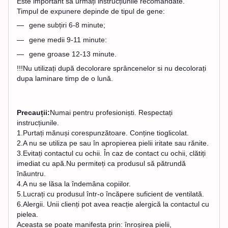
Este important să urmați instrucțiunile recomandate.
Timpul de expunere depinde de tipul de gene:
gene subțiri 6-8 minute;
gene medii 9-11 minute:
gene groase 12-13 minute.
!!!Nu utilizați după decolorare sprâncenelor si nu decolorați
dupa laminare timp de o lună.
Precauții:
Numai pentru profesioniști. Respectați
instrucțiunile.
1.Purtați mănuși corespunzătoare. Conține tioglicolat.
2.A nu se utiliza pe sau în apropierea pielii iritate sau rănite.
3.Evitați contactul cu ochii. În caz de contact cu ochii, clătiți
imediat cu apă.Nu permiteți ca produsul să pătrundă
înăuntru.
4.A nu se lăsa la îndemâna copiilor.
5.Lucrați cu produsul într-o încăpere suficient de ventilată.
6.Alergii. Unii clienți pot avea reacție alergică la contactul cu
pielea.
Aceasta se poate manifesta prin: înroșirea pielii,