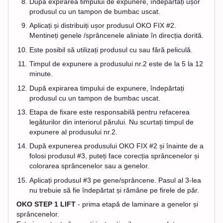
După expirarea timpului de expunere, îndepărtați ușor
produsul cu un tampon de bumbac uscat.
Aplicați și distribuiți ușor produsul OKO FIX #2.
Mentineți genele /sprâncenele aliniate în direcția dorită.
Este posibil să utilizați produsul cu sau fără peliculă.
Timpul de expunere a produsului nr.2 este de la 5 la 12
minute.
După expirarea timpului de expunere, îndepărtați
produsul cu un tampon de bumbac uscat.
Etapa de fixare este responsabilă pentru refacerea
legăturilor din interiorul părului. Nu scurtați timpul de
expunere al produsului nr.2.
După expunerea produsului OKO FIX #2 și înainte de a
folosi produsul #3, puteți face corecția sprâncenelor și
colorarea sprâncenelor sau a genelor.
Aplicați produsul #3 pe gene/sprâncene. Pasul al 3-lea
nu trebuie să fie îndepărtat și rămâne pe firele de păr.
OKO STEP 1 LIFT
- prima etapă de laminare a genelor și
sprâncenelor.