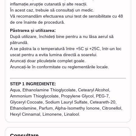
inflamație,erupție cutanată și alte reacții.
În acest caz, trebuie să consultați un medic.
Vă recomandăm efectuarea unui test de sensibilitate cu 48
de ore înainte de procedură.
Păstrarea și utilizarea:
După utilizare, închideți bine pentru a nu lăsa aerul să
pătrundă.
A se păstra la o temperatură între +5C și +25C, într-un loc
uscat pentru a evita lumina directă a soarelui.
Aruncați doar pliculețele complet goale.
Aruncați-le în conformitate cu reglementările locale.
STEP 1 INGREDIENTE:
Aqua, Ethanolamine Thioglycolate, Cetearyl Alcohol,
Ammonium Thioglycolate, Propylene Glycol, PEG-7,
Glyceryl Cocoate, Sodium Lauryl Sulfate, Ceteareth-20,
Ethanolamine, Parfum, Alpha-Isomethy Ionone, Citronellol,
Hexyl Cinnamal, Limonene, Linalool.
Consultare