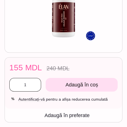
155 MDL
240 MDL
Adaugă în coș
Autentificați-vă
pentru a afișa reducerea cumulată
%
Adaugă în preferate