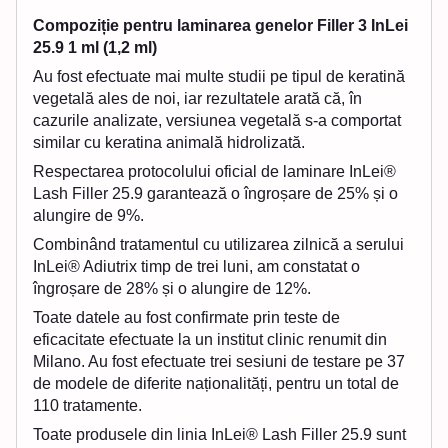
Compoziție pentru laminarea genelor Filler 3 InLei
25.9 1 ml (1,2 ml)
Au fost efectuate mai multe studii pe tipul de keratină
vegetală ales de noi, iar rezultatele arată că, în
cazurile analizate, versiunea vegetală s-a comportat
similar cu keratina animală hidrolizată.
Respectarea protocolului oficial de laminare InLei®
Lash Filler 25.9 garantează o îngroșare de 25% și o
alungire de 9%.
Combinând tratamentul cu utilizarea zilnică a serului
InLei® Adiutrix timp de trei luni, am constatat o
îngroșare de 28% și o alungire de 12%.
Toate datele au fost confirmate prin teste de
eficacitate efectuate la un institut clinic renumit din
Milano. Au fost efectuate trei sesiuni de testare pe 37
de modele de diferite naționalități, pentru un total de
110 tratamente.
Toate produsele din linia InLei® Lash Filler 25.9 sunt