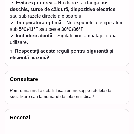
📌
Evită expunerea
– Nu depozitați lângă
foc
deschis, surse de căldură, dispozitive electrice
sau sub razele directe ale soarelui.
📌
Temperatura optimă
– Nu expuneți la temperaturi
sub
5°C/41°F
sau peste
30°C/86°F
.
📌
Închidere atentă
– Sigilați bine ambalajul după
utilizare.
✨
Respectați aceste reguli pentru siguranță și
eficiență maximă!
Consultare
Pentru mai multe detalii lasati un mesaj pe retelele de
socializare sau la numarul de telefon indicat!
Recenzii