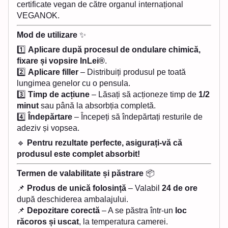
certificate vegan de către organul internațional
VEGANOK.
Mod de utilizare
✨
1️⃣
Aplicare după procesul de ondulare chimică,
fixare și vopsire InLei®
.
2️⃣
Aplicare filler
– Distribuiți produsul pe toată
lungimea genelor cu o pensula.
3️⃣
Timp de acțiune
– Lăsați să acționeze timp de
1/2
minut
sau până la absorbția completă.
4️⃣
Îndepărtare
– Începeți să îndepărtați resturile de
adeziv și vopsea.
🔹
Pentru rezultate perfecte, asigurați-vă că
produsul este complet absorbit!
Termen de valabilitate și păstrare
📦
📌
Produs de unică folosință
– Valabil
24 de ore
după deschiderea ambalajului.
📌
Depozitare corectă
– A se păstra într-un
loc
răcoros și uscat
, la temperatura camerei.