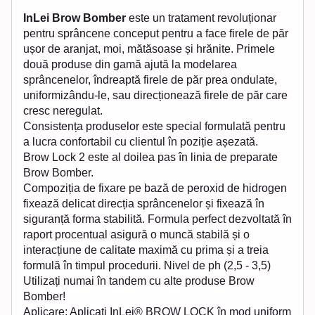
InLei Brow Bomber
este un tratament revoluționar
pentru sprâncene conceput pentru a face firele de păr
ușor de aranjat, moi, mătăsoase și hrănite. Primele
două produse din gamă ajută la modelarea
sprâncenelor, îndreaptă firele de păr prea ondulate,
uniformizându-le, sau direcționează firele de păr care
cresc neregulat.
Consistența produselor este special formulată pentru
a lucra confortabil cu clientul în poziție așezată.
Brow Lock 2 este al doilea pas în linia de preparate
Brow Bomber.
Compoziția de fixare pe bază de peroxid de hidrogen
fixează delicat direcția sprâncenelor și fixează în
siguranță forma stabilită. Formula perfect dezvoltată în
raport procentual asigură o muncă stabilă și o
interacțiune de calitate maximă cu prima și a treia
formulă în timpul procedurii. Nivel de ph (2,5 - 3,5)
Utilizați numai în tandem cu alte produse Brow
Bomber!
Aplicare: Aplicați InLei® BROW LOCK în mod uniform