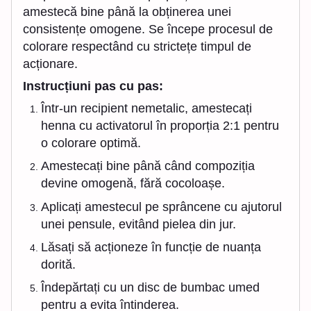
amestecă bine până la obținerea unei
consistențe omogene. Se începe procesul de
colorare respectând cu strictețe timpul de
acționare.
Instrucțiuni pas cu pas:
Într-un recipient nemetalic, amestecați
henna cu activatorul în proporția 2:1 pentru
o colorare optimă.
Amestecați bine până când compoziția
devine omogenă, fără cocoloașe.
Aplicați amestecul pe sprâncene cu ajutorul
unei pensule, evitând pielea din jur.
Lăsați să acționeze în funcție de nuanța
dorită.
Îndepărtați cu un disc de bumbac umed
pentru a evita întinderea.