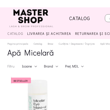
Mergi la conținutul principal
CATALOG
CATALOG
LIVRAREA ȘI ACHITAREA
RETURNAREA ȘI S
Pagina principala
Catalog
Brow
Curățire / Degresare / Îngrijire
Apă Mic
Apă Micelară
Filtru
Icoane
Brand
Preț, MDL
BESTSELLER