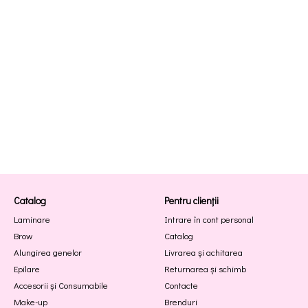
Catalog
Pentru clienții
Laminare
Intrare în cont personal
Brow
Catalog
Alungirea genelor
Livrarea și achitarea
Epilare
Returnarea și schimb
Accesorii și Consumabile
Contacte
Make-up
Brenduri