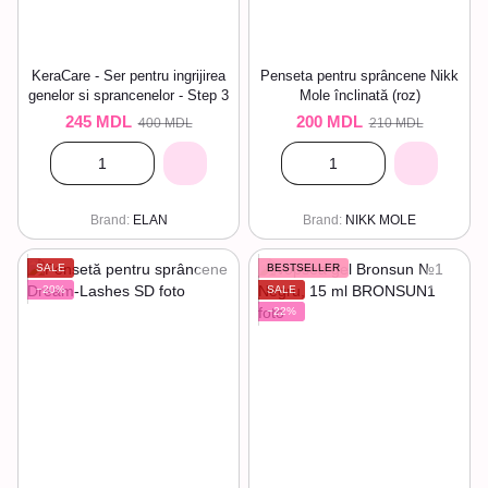
KeraCare - Ser pentru ingrijirea
Penseta pentru sprâncene Nikk
genelor si sprancenelor - Step 3
Mole înclinată (roz)
245 MDL
200 MDL
400 MDL
210 MDL
Brand
ELAN
Brand
NIKK MOLE
SALE
BESTSELLER
−20%
SALE
−22%