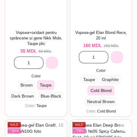
Vopsea+oxidant pentru
Vopsea-gel Elan Blond Rece,
sprâncene și gene Nikk Mole,
20 ml
Taupe plic
160 MDL
250 MDL
55 MDL
68 MDL
Color
Color
Taupe
Graphite
Brown
Taupe
Cold Blond
Dark Brown
Blue-Black
Neutral Brown
Color
Taupe
Color
Cold Blond
SALE
SALE
−29%
−29%