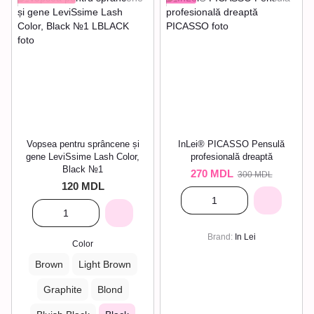
Vopsea pentru sprâncene și
InLei® PICASSO Pensulă
gene LeviSsime Lash Color,
profesională dreaptă
Black №1
270 MDL
300 MDL
120 MDL
Brand
In Lei
Color
Brown
Light Brown
Graphite
Blond