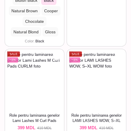
Bluish Black
Black
Natural Brown
Cooper
Chocolate
Natural Blond
Gloss
Color
Black
SALE
SALE
−3%
−3%
Role pentru laminarea genelor
Role pentru laminarea genelor
Lami Lashes M Curl Pads
LAMI LASHES WOW, S–XL
399 MDL
399 MDL
410 MDL
410 MDL