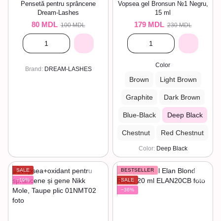
Pensetă pentru sprâncene
Vopsea gel Bronsun №1 Negru,
Dream-Lashes
15 ml
80 MDL
179 MDL
100 MDL
230 MDL
Color
Brand
DREAM-LASHES
Brown
Light Brown
Graphite
Dark Brown
Blue-Black
Deep Black
Chestnut
Red Chestnut
Color
Deep Black
SALE
BESTSELLER
−19%
SALE
−36%