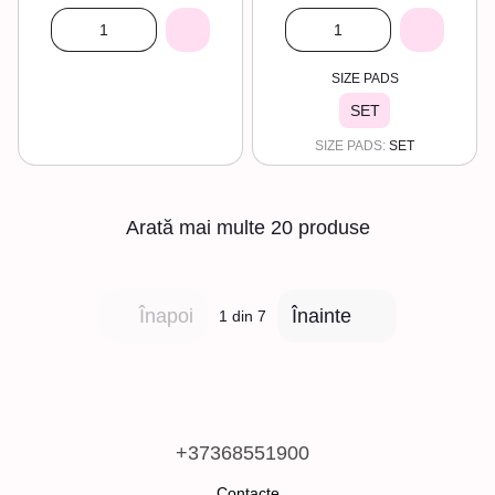
SIZE PADS
SET
SIZE PADS
SET
Arată mai multe 20 produse
Înapoi
Înainte
1
din 7
+37368551900
Contacte