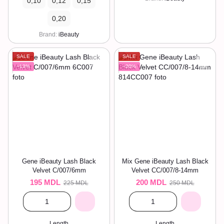
0,10
0,12
0,15
0,20
Brand
iBeauty
SALE
SALE
−13%
−20%
Gene iBeauty Lash Black
Mix Gene iBeauty Lash Black
Velvet C/007/6mm
Velvet CC/007/8-14mm
195 MDL
200 MDL
225 MDL
250 MDL
Length
Length