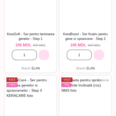
KeraSoft - Ser pentru laminarea
KeraBoost - Ser fixativ pentru
genelor - Step 1
gene si sprancene - Step 2
245 MDL
245 MDL
400 MDL
400 MDL
Brand
ELAN
Brand
ELAN
SALE
SALE
−39%
−5%