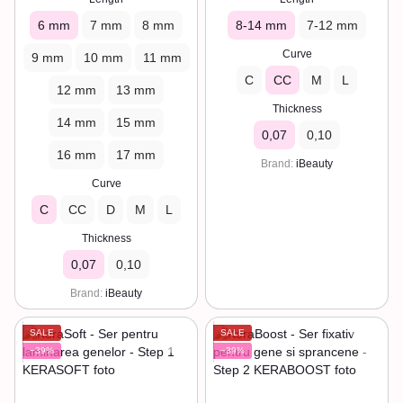
6 mm
7 mm
8 mm
8-14 mm
7-12 mm
Curve
9 mm
10 mm
11 mm
C
CC
M
L
12 mm
13 mm
Thickness
14 mm
15 mm
0,07
0,10
16 mm
17 mm
Brand
iBeauty
Curve
C
CC
D
M
L
Thickness
0,07
0,10
Brand
iBeauty
SALE
SALE
−39%
−39%