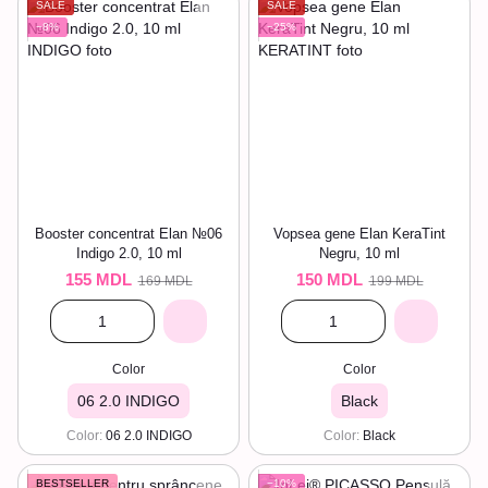
SALE
SALE
−8%
−25%
Booster concentrat Elan №06
Vopsea gene Elan KeraTint
Indigo 2.0, 10 ml
Negru, 10 ml
155 MDL
150 MDL
169 MDL
199 MDL
Color
Color
06 2.0 INDIGO
Black
Color
06 2.0 INDIGO
Color
Black
BESTSELLER
−10%