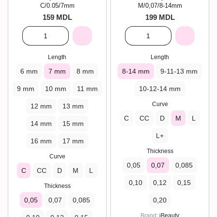
C/0.05/7mm
M/0,07/8-14mm
159 MDL
199 MDL
Length
Length
6 mm
7 mm
8 mm
8-14 mm
9-11-13 mm
9 mm
10 mm
11 mm
10-12-14 mm
Curve
12 mm
13 mm
C
CC
D
M
L
14 mm
15 mm
L+
16 mm
17 mm
Thickness
Curve
0,05
0,07
0,085
C
CC
D
M
L
0,10
0,12
0,15
Thickness
0,05
0,07
0,085
0,20
Brand
iBeauty