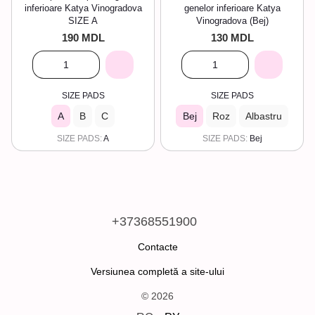
inferioare Katya Vinogradova
genelor inferioare Katya
SIZE A
Vinogradova (Bej)
190 MDL
130 MDL
SIZE PADS
SIZE PADS
A
B
C
Вej
Roz
Albastru
SIZE PADS
A
SIZE PADS
Вej
+37368551900
Contacte
Versiunea completă a site-ului
© 2026