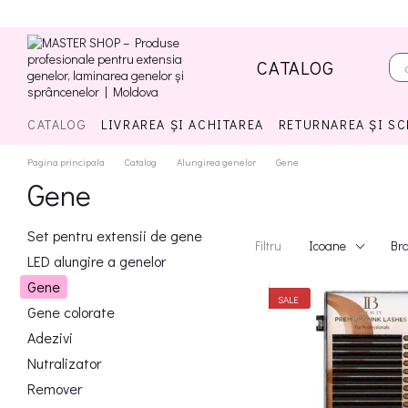
Mergi la conținutul principal
CATALOG
CATALOG
LIVRAREA ȘI ACHITAREA
RETURNAREA ȘI S
Pagina principala
Catalog
Alungirea genelor
Gene
Gene
Set pentru extensii de gene
Filtru
Icoane
Br
LED alungire a genelor
Gene
SALE
Gene colorate
Adezivi
Nutralizator
Remover