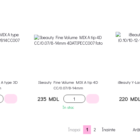
 A type 3D
Ibeauty Fine Volume MIX A tip 4D
iBeauty Y-La
m
CC/0.07/8-14mm
235 MDL
220 MD
În stoc
Înapoi
1
2
Înainte
Arăt