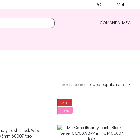
RO
MDL
COMANDA MEA
Selecționare:
după popularitate
SALE
−20%