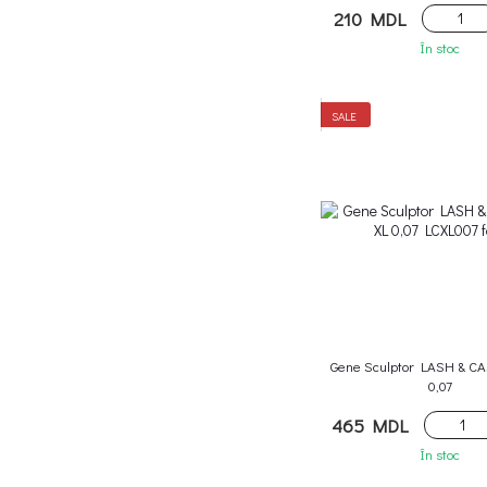
210 MDL
În stoc
SALE
Gene Sculptor LASH & C
0,07
465 MDL
În stoc