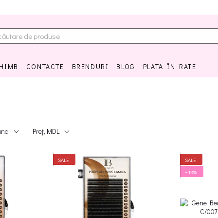
CHIMB
CONTACTE
BRENDURI
BLOG
PLATA ÎN RATE
and
Preț, MDL
SALE
SALE
−13%