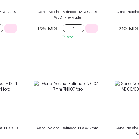
IX C 0.07
Gene Neicha Refinado MIX C 0.07
Gene Neicha
e
W3D Pre-Made
195 MDL
210 MD
În stoc
X N 0.10 8-
Gene Neicha Refinado N 0.07 7mm
Gene Neicha
C