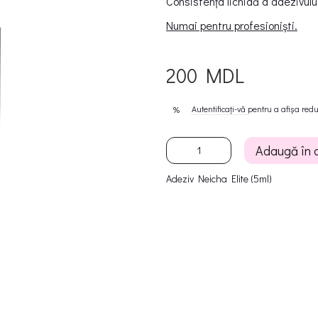
Consistența lichidă a adezivului
Numai pentru profesioniști.
200 MDL
Autentificați-vă
pentru a afișa red
%
Adaugă în 
Adeziv Neicha Elite (5ml)