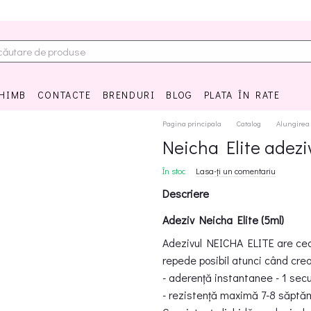
CHIMB
CONTACTE
BRENDURI
BLOG
PLATA ÎN RATE
Pagina principala
Catalog
Alungirea
Neicha Elite adezi
În stoc
Lasa-ți un comentariu
Descriere
Adeziv Neicha Elite (5ml)
Adezivul NEICHA ELITE are cea 
repede posibil atunci când creaț
- aderență instantanee - 1 sec
- rezistență maximă 7-8 săptă