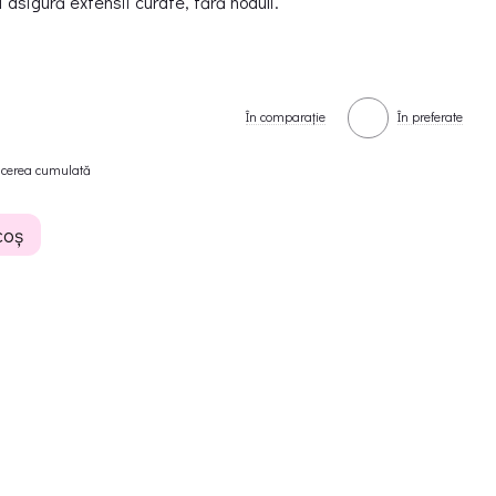
 asigură extensii curate, fără noduli.
În comparație
În preferate
ucerea cumulată
coș