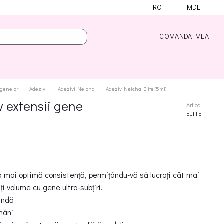
RO
MDL
COMANDA MEA
 genelor
Adezivi
Adezivi Neicha
Adeziv Neicha Elite (5ml)
v extensii gene
Articol
ELITE
mai optimă consistență, permițându-vă să lucrați cât mai
i volume cu gene ultra-subțiri.
undă
mâni