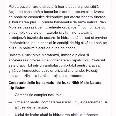
Pielea buzelor are o structură foarte subțire și sensibilă.
Acțiunea constantă a factorilor externi, precum și utilizarea
de produse cosmetice decorative pot afecta negativ finețea
și hidratarea pielii. Formula balsamului de buze natural Nikk
Mole se bazează pe ingrediente organice. În combinație cu
un complex de uleiuri naturale și vitamine, balsamul
protejează buzele de uscare, le hidratează delicat și previne
îmbătrânirea lor, în special în condiții de frig și vânt. Lasă pe
buze un parfum plăcut de nucă de cocos.
Balsamul Nikk Mole hidratează, înmoaie pielea și
accelerează procesul de vindecare a crăpăturilor. Produsul
este disponibil într-un ambalaj confortabil pentru a avea
grijă de frumusețea buzelor oricând și oriunde. Folosiți
balsamul zilnic ca bază de ruj sau ca tratament.
Caracteristicile balsamului de buze Nikk Mole Natural
Lip Balm:
Compoziție complet naturală;
Excelent pentru combaterea uscăciunii, a descuamării și
a lipsei de fermitate;
Uleiul de karite ajută la hidratarea pielii, o hrănește,