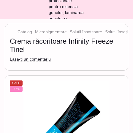
Catalog
Micropigmentare
Soluții însoțitoare
Soluții însoțit
Crema răcoritoare Infinity Freeze
Tinel
Lasa-ți un comentariu
SALE
−15%