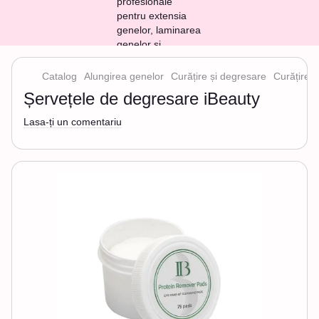
Catalog
Alungirea genelor
Curățire și degresare
Curățire ș
Șervețele de degresare iBeauty
Lasa-ți un comentariu