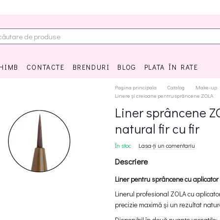
CHIMB
CONTACTE
BRENDURI
BLOG
PLATA ÎN RATE
Pagina principala
Catalog
Make-up
Linere și creioane pentru sprâncene ZOLA
Liner sprâncene ZO
natural fir cu fir
În stoc
Lasa-ți un comentariu
Descriere
Liner pentru sprâncene cu aplicator
Linerul profesional ZOLA cu aplicator 
precizie maximă și un rezultat natura
Disponibil în două nuanțe versatile: