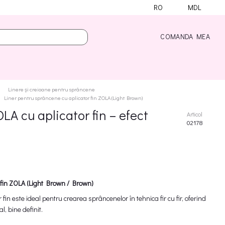
RO
MDL
COMANDA MEA
Linere și creioane pentru sprâncene
Liner pentru sprâncene cu aplicator fin ZOLA (Light Brown)
LA cu aplicator fin – efect
Articol
02178
 fin ZOLA (Light Brown / Brown)
fin este ideal pentru crearea sprâncenelor în tehnica fir cu fir, oferind
l, bine definit.