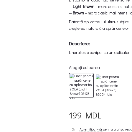
—
Light Brown
– maro deschis, natura
—
Brown
– maro clasic, mai intens, 
Datorită aplicatorului ultra-subțire,
creșterea naturală a sprâncenelor.
Descriere:
Linerul este echipat cu un aplicator 
sprâncenelor.
Alegeți culoarea
Forma ascuțită a vârfului permite con
intens pigmentată oferă un rezultat
Produsul permite realizarea unor linii 
profesională, cât și pentru machiaj zi
Se usucă rapid, nu se întinde și est
zilei.
199 MDL
Caracteristici:
— potrivit pentru stilizarea sprâncen
Autentificați-vă
pentru a afișa red
%