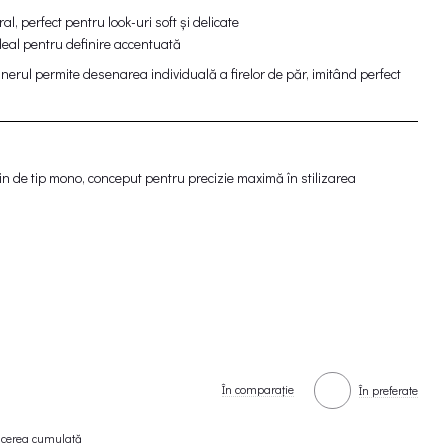
l, perfect pentru look-uri soft și delicate
ideal pentru definire accentuată
 linerul permite desenarea individuală a firelor de păr, imitând perfect
fin de tip mono, conceput pentru precizie maximă în stilizarea
turarea exactă a cozii sprâncenei și definirea detaliilor, iar formula
 uniform și de lungă durată.
subțiri și naturale, fără efect încărcat, fiind ideal atât pentru utilizare
lnic.
e rezistent la umiditate, asigurând un aspect impecabil pe tot parcursul
În comparație
În preferate
elor;
ucerea cumulată