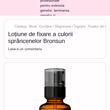
Catalog
Brow
Curățire / Degresare / Îngrijire
Fixator de cu
Loțiune de fixare a culorii
sprâncenelor Bronsun
Lasa-ți un comentariu