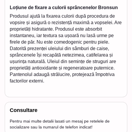
Loțiune de fixare a culorii sprâncenelor Bronsun
Produsul ajută la fixarea culorii după procedura de
vopsire și asigură o rezistență maximă a vopselei. Are
proprietăți hidratante. Produsul este absorbit
instantaneu, iar textura sa ușoară nu lasă urme pe
firele de păr. Nu este comedogenic pentru piele.
Datorită prezenței uleiului din sâmburi de caise,
sprâncenele își recapătă netezimea, catifelarea și
ușurința naturală. Uleiul din semințe de struguri are
proprietăți antioxidante și regeneratoare puternice.
Pantenolul adaugă strălucire, protejează împotriva
factorilor externi.
Consultare
Pentru mai multe detalii lasati un mesaj pe retelele de
socializare sau la numarul de telefon indicat!