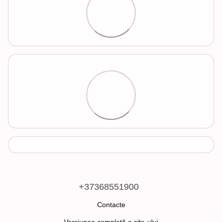
+37368551900
Contacte
Versiunea completă a site-ului