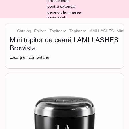
Catalog
Epilare
Topitoare
Topitoare LAMI LASHES
Mini t
Mini topitor de ceară LAMI LASHES
Browista
Lasa-ți un comentariu