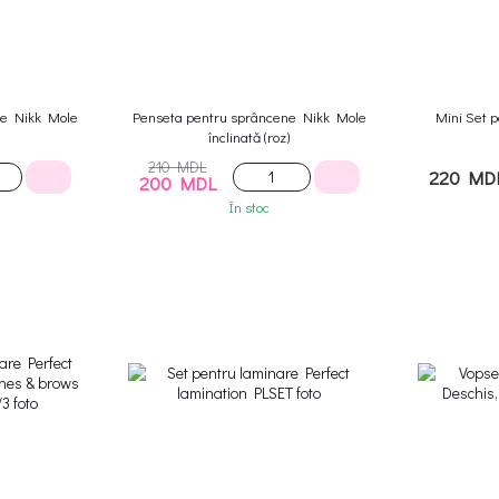
ne Nikk Mole
Penseta pentru sprâncene Nikk Mole
Mini Set 
înclinată (roz)
210 MDL
220 MD
200 MDL
În stoc