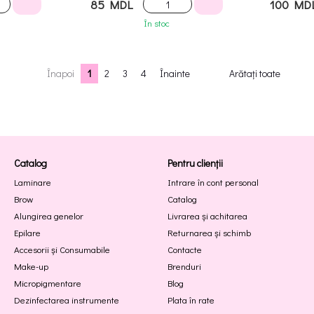
85 MDL
100 MD
În stoc
Înapoi
1
2
3
4
Înainte
Arătați toate
Catalog
Pentru clienții
Laminare
Intrare în cont personal
Brow
Catalog
Alungirea genelor
Livrarea și achitarea
Epilare
Returnarea și schimb
Accesorii și Consumabile
Contacte
Make-up
Brenduri
Micropigmentare
Blog
Dezinfectarea instrumente
Plata în rate