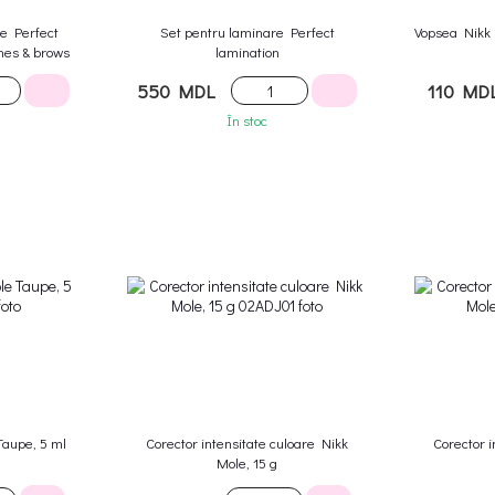
re Perfect
Set pentru laminare Perfect
Vopsea Nikk 
hes & brows
lamination
550 MDL
110 MD
În stoc
Taupe, 5 ml
Corector intensitate culoare Nikk
Corector i
Mole, 15 g