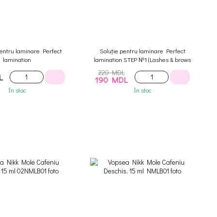
pentru laminare Perfect
Soluție pentru laminare Perfect
lamination
lamination STEP №1 (Lashes & brows
lift)
220 MDL
L
190 MDL
În stoc
În stoc