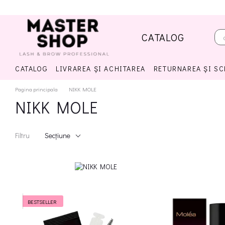
Mergi la conținutul principal
CATALOG
CATALOG
LIVRAREA ȘI ACHITAREA
RETURNAREA ȘI S
Pagina principala
NIKK MOLE
NIKK MOLE
Filtru
Seсțiune
BESTSELLER