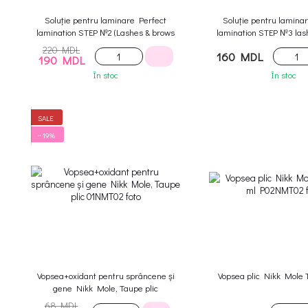
Soluție pentru laminare Perfect
Soluție pentru lamina
lamination STEP №2 (Lashes & brows
lamination STEP №3 las
fix)
keratin care
220 MDL
160 MDL
190 MDL
În stoc
În stoc
SALE
−19%
Vopsea+oxidant pentru sprâncene și
Vopsea plic Nikk Mole 
gene Nikk Mole, Taupe plic
68 MDL