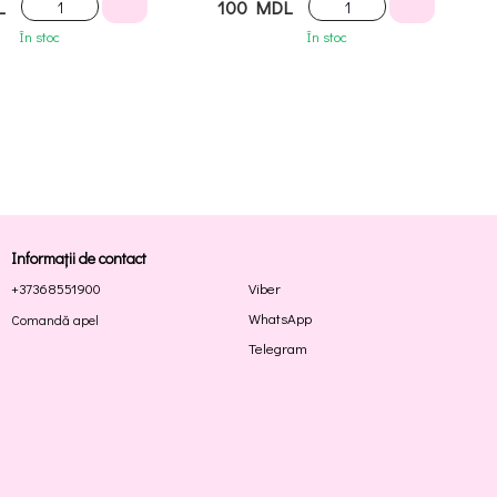
L
100 MDL
În stoc
În stoc
Informații de contact
+37368551900
Viber
WhatsApp
Comandă apel
Telegram