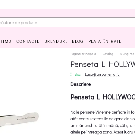
CHIMB
CONTACTE
BRENDURI
BLOG
PLATA ÎN RATE
Pagina principala
Catalog
Alungirea
Penseta L HOLLY
În stoc
Lasa-ți un comentariu
Descriere
Penseta L HOLLYWOO
Noile pensete Vivienne perfecte în fo
atât pentru extensiile de gene clasic
un mănunchi atât în ​​mână, cât și di
altele pe întreaga zonă. Acest lucru v