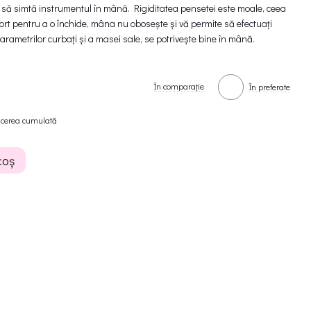
e să simtă instrumentul în mână. Rigiditatea pensetei este moale, ceea
rt pentru a o închide, mâna nu obosește și vă permite să efectuați
 parametrilor curbați și a masei sale, se potrivește bine în mână.
În comparație
În preferate
ucerea cumulată
coș