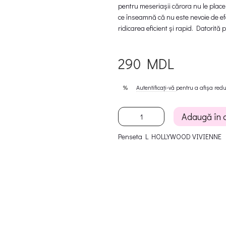
pentru meseriașii cărora nu le plac
ce înseamnă că nu este nevoie de efo
ridicarea eficient și rapid. Datorită
290 MDL
Autentificați-vă
pentru a afișa red
%
Adaugă în 
Penseta L HOLLYWOOD VIVIENNE