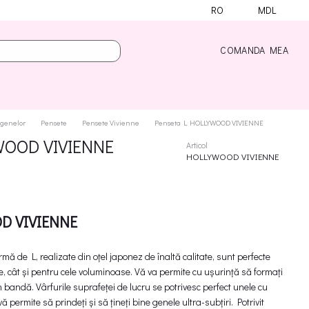
RO
MDL
COMANDA MEA
 genelor
Pensete
Pensete Vivienne
Penseta L HOLLYWOOD VIVIENNE
WOOD VIVIENNE
Articol
HOLLYWOOD VIVIENNE
D VIVIENNE
rmă de L, realizate din oțel japonez de înaltă calitate, sunt perfecte
e, cât și pentru cele voluminoase. Vă va permite cu ușurință să formați
n bandă. Vârfurile suprafeței de lucru se potrivesc perfect unele cu
ă permite să prindeți și să țineți bine genele ultra-subțiri. Potrivit