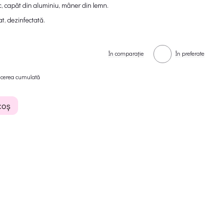
ic, capăt din aluminiu, mâner din lemn.
at, dezinfectată.
În comparație
În preferate
ucerea cumulată
coș