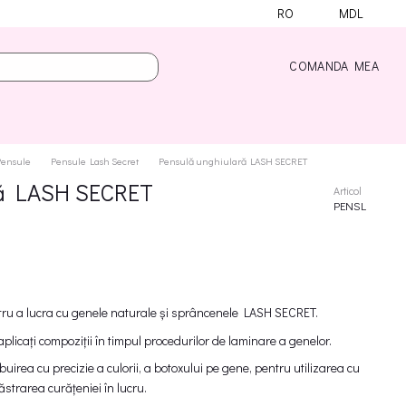
RO
MDL
COMANDA MEA
Pensule
Pensule Lash Secret
Pensulă unghiulară LASH SECRET
ră LASH SECRET
Articol
PENSL
tru a lucra cu genele naturale și sprâncenele LASH SECRET.
plicați compoziții în timpul procedurilor de laminare a genelor.
buirea cu precizie a culorii, a botoxului pe gene, pentru utilizarea cu
ăstrarea curățeniei în lucru.