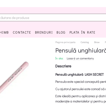
CHIMB
CONTACTE
BRENDURI
BLOG
PLATA ÎN RATE
Pagina principala
Catalog
Brow
Pensulă unghiula
În stoc
Lasa-ți un comentariu
Descriere
Pensulă unghiulară LASH SECRET
Pensula este special concepută pen
Cu ajutorul pensulei este comod să a
Este ideală pentru aplicarea și distri
moderație a materialelor și pentru p