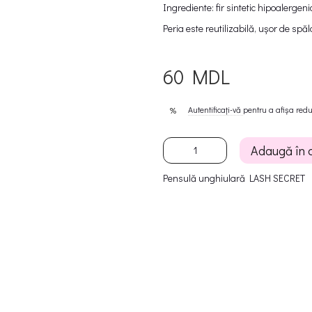
Ingrediente: fir sintetic hipoalergen
Peria este reutilizabilă, ușor de spăl
60 MDL
Autentificați-vă
pentru a afișa red
%
Adaugă în 
Pensulă unghiulară LASH SECRET