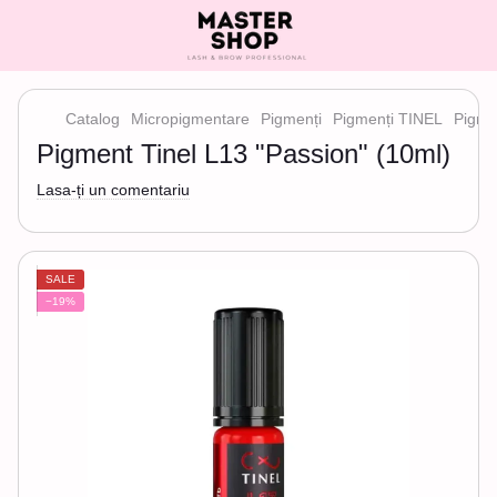
Catalog
Micropigmentare
Pigmenți
Pigmenți TINEL
Pigme
Pigment Tinel L13 "Passion" (10ml)
Lasa-ți un comentariu
SALE
−19%