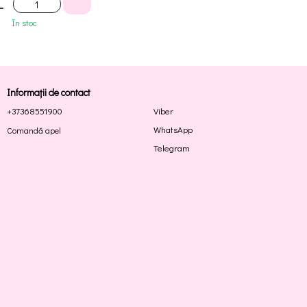
L
În stoc
Informații de contact
+37368551900
Viber
WhatsApp
Comandă apel
Telegram