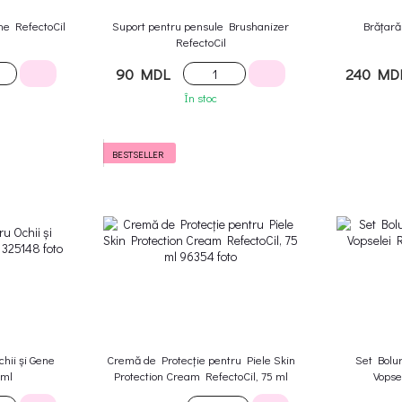
ne RefectoCil
Suport pentru pensule Brushanizer
Brățară
RefectoCil
90 MDL
240 MD
În stoc
BESTSELLER
hii și Gene
Cremă de Protecție pentru Piele Skin
Set Bolu
 ml
Protection Cream RefectoCil, 75 ml
Vopse