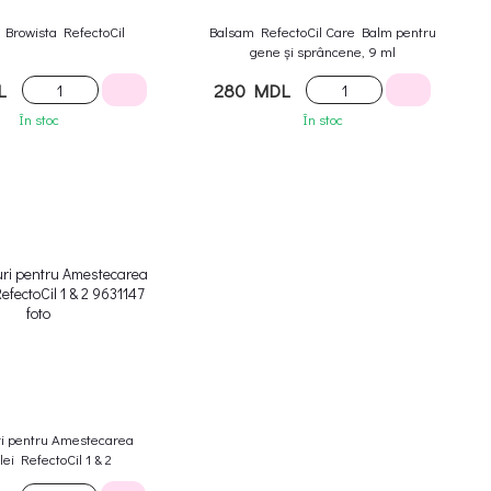
 Browista RefectoCil
Balsam RefectoCil Care Balm pentru
gene și sprâncene, 9 ml
L
280 MDL
În stoc
În stoc
ri pentru Amestecarea
lei RefectoCil 1 & 2