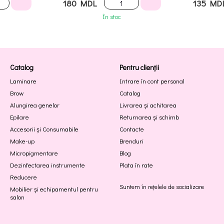
180 MDL
135 MD
În stoc
Catalog
Pentru clienții
Laminare
Intrare în cont personal
Brow
Catalog
Alungirea genelor
Livrarea și achitarea
Epilare
Returnarea și schimb
Accesorii și Consumabile
Contacte
Make-up
Brenduri
Micropigmentare
Blog
Dezinfectarea instrumente
Plata în rate
Reducere
Suntem în rețelele de socializare
Mobilier și echipamentul pentru
salon