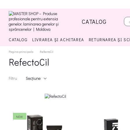
Mergi la conținutul principal
CATALOG
CATALOG
LIVRAREA ȘI ACHITAREA
RETURNAREA ȘI S
Pagina principala
RefectoCil
RefectoCil
Filtru
Seсțiune
NEW