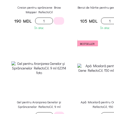
Creion pentru sprâncene Brow
Benzi de hârtie pentru ge
Mapper RefectoCil
190 MDL
105 MDL
În stoc
În stoc
BESTSELLER
Gel pentru Aranjarea Genelor și
Apă Micelară pentru Oc
Sprâncenelor RefectoCil, 9 ml
RefectoCil, 150