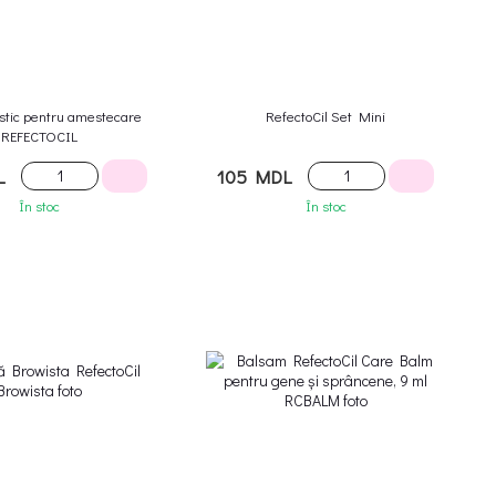
astic pentru amestecare
RefectoCil Set Mini
REFECTOCIL
L
105 MDL
În stoc
În stoc