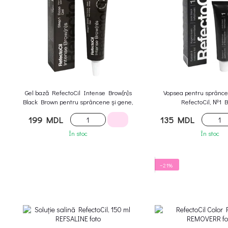
Gel bază RefectoCil Intense Brow[n]s
Vopsea pentru sprânce
Black Brown pentru sprâncene și gene,
RefectoCil, №1 B
15 ml
199 MDL
135 MDL
În stoc
În stoc
−21%