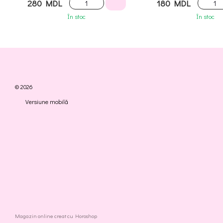
280 MDL
180 MDL
În stoc
În stoc
© 2026
Versiune mobilă
Magazin online creat cu Horoshop