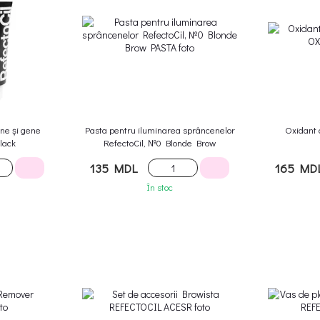
ne și gene
Pasta pentru iluminarea sprâncenelor
Oxidant 
lack
RefectoCil, №0 Blonde Brow
135 MDL
165 MD
În stoc