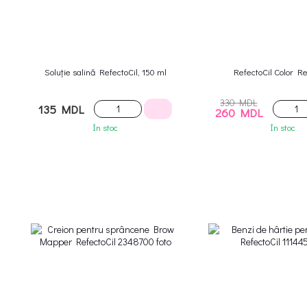
Soluție salină RefectoCil, 150 ml
RefectoCil Color 
330 MDL
135 MDL
260 MDL
În stoc
În stoc