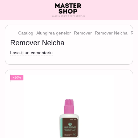
Catalog
Alungirea genelor
Remover
Remover Neicha
Rem
Remover Neicha
Lasa-ți un comentariu
−10%