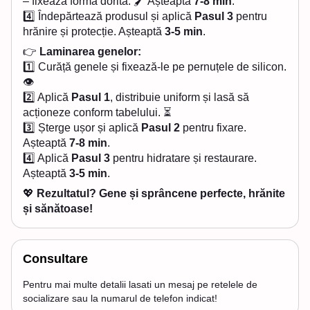
– fixează forma dorită. 🖌 Așteaptă
7-8 min
.
4️⃣ Îndepărtează produsul și aplică
Pasul 3
pentru
hrănire și protecție. Așteaptă
3-5 min
.
👉
Laminarea genelor:
1️⃣ Curăță genele și fixează-le pe pernuțele de silicon.
👁
2️⃣ Aplică
Pasul 1
, distribuie uniform și lasă să
acționeze conform tabelului. ⏳
3️⃣ Șterge ușor și aplică
Pasul 2
pentru fixare.
Așteaptă
7-8 min
.
4️⃣ Aplică
Pasul 3
pentru hidratare și restaurare.
Așteaptă
3-5 min
.
💖
Rezultatul? Gene și sprâncene perfecte, hrănite
și sănătoase!
Consultare
Pentru mai multe detalii lasati un mesaj pe retelele de
socializare sau la numarul de telefon indicat!