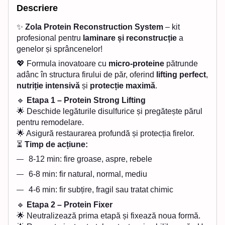
Descriere
✨
Zola Protein Reconstruction System
– kit
profesional pentru
laminare și reconstrucție
a
genelor și sprâncenelor!
💖 Formula inovatoare cu
micro-proteine
pătrunde
adânc în structura firului de păr, oferind
lifting perfect
,
nutriție intensivă
și
protecție maximă
.
🔹
Etapa 1 – Protein Strong Lifting
🌟 Deschide legăturile disulfurice și pregătește părul
pentru remodelare.
🌟 Asigură restaurarea profundă și protecția firelor.
⏳
Timp de acțiune:
8-12 min: fire groase, aspre, rebele
6-8 min: fir natural, normal, mediu
4-6 min: fir subțire, fragil sau tratat chimic
🔹
Etapa 2 – Protein Fixer
🌟 Neutralizează prima etapă și fixează noua formă.