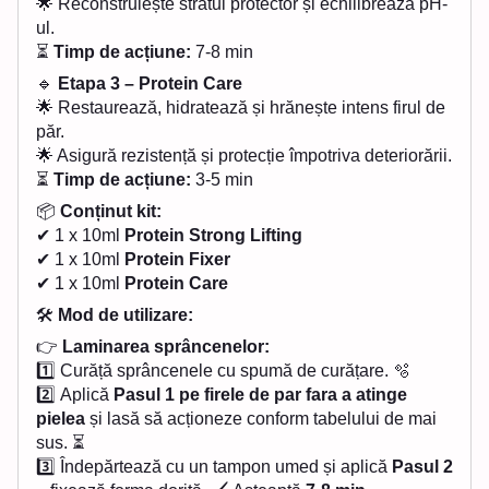
🌟 Reconstruiește stratul protector și echilibrează pH-
ul.
⏳
Timp de acțiune:
7-8 min
🔹
Etapa 3 – Protein Care
🌟 Restaurează, hidratează și hrănește intens firul de
păr.
🌟 Asigură rezistență și protecție împotriva deteriorării.
⏳
Timp de acțiune:
3-5 min
📦
Conținut kit:
✔ 1 x 10ml
Protein Strong Lifting
✔ 1 x 10ml
Protein Fixer
✔ 1 x 10ml
Protein Care
🛠
Mod de utilizare:
👉
Laminarea sprâncenelor:
1️⃣ Curăță sprâncenele cu spumă de curățare. 🫧
2️⃣ Aplică
Pasul 1 pe firele de par fara a atinge
pielea
și lasă să acționeze conform tabelului de mai
sus. ⏳
3️⃣ Îndepărtează cu un tampon umed și aplică
Pasul 2