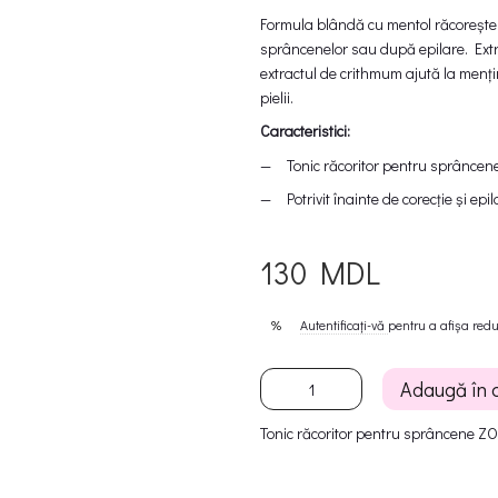
Formula blândă cu mentol răcorește p
sprâncenelor sau după epilare. Extra
extractul de crithmum ajută la mențin
pielii.
Caracteristici:
Tonic răcoritor pentru sprâncen
Potrivit înainte de corecție și epi
Curăță și împrospătează pielea
130 MDL
Ajută la reducerea sensibilității 
Conține mentol, extract de comfr
Autentificați-vă
pentru a afișa red
%
Susține calmarea și recuperarea 
Volum: 150 ml
Adaugă în 
Mod de utilizare:
Curățați sprâncenele de machiaj și
Tonic răcoritor pentru sprâncene ZO
Tonic pe zonele care urmează a fi tr
momente până când tonicul își face ef