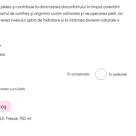
ielea și contribuie la diminuarea disconfortului în timpul corectării
ctul de comfrey și arginina susțin calmarea și recuperarea pielii, iar
erea nivelului optim de hidratare și la întărirea barierei naturale a
e
lare
și disconfortului
În comparație
În preferate
ey, arginină și niacinamidă
ucerea cumulată
pielii
coș
 impurități cu spuma de curățare ZOLA. Aplicați ZOLA Freeze Brow
LA Freeze, 150 ml
atate, folosind un aplicator sau un disc de bumbac. Așteptați câteva
ectul răcoritor, apoi continuați procedura de corecție sau epilare.