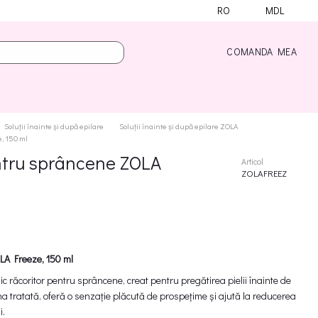
RO
MDL
COMANDA MEA
Soluții înainte și după epilare
Soluții înainte și după epilare ZOLA
e, 150 ml
entru sprâncene ZOLA
Articol
ZOLAFREEZ
LA Freeze, 150 ml
 răcoritor pentru sprâncene, creat pentru pregătirea pielii înainte de
ona tratată, oferă o senzație plăcută de prospețime și ajută la reducerea
i.