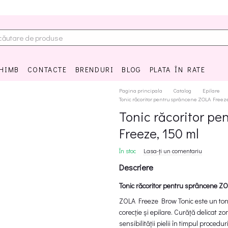
CHIMB
CONTACTE
BRENDURI
BLOG
PLATA ÎN RATE
Pagina principala
Catalog
Epilare
Tonic răcoritor pentru sprâncene ZOLA Freez
Tonic răcoritor p
Freeze, 150 ml
În stoc
Lasa-ți un comentariu
Descriere
Tonic răcoritor pentru sprâncene ZO
ZOLA Freeze Brow Tonic este un tonic
corecție și epilare. Curăță delicat z
sensibilității pielii în timpul proceduri