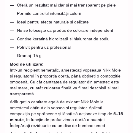
Oferă un rezultat mai clar și mai transparent pe piele
Permite controlul intensității culorii
Ideal pentru efecte naturale și delicate
Nu se folosește ca produs de colorare independent
Conține keratină hidrolizată și hialuronat de sodiu
Potrivit pentru uz profesional
Gramaj: 15 g
Mod de utilizare:
Într-un recipient nemetalic, amestecați vopseaua Nikk Mole
și regulatorul în proporția dorită, până obțineți o compoziție
omogenă. Cu cât cantitatea de regulator din amestec este
mai mare, cu atât culoarea finală va fi mai deschisă și mai
transparentă.
Adăugați o cantitate egală de oxidant Nikk Mole la
amestecul obținut din vopsea și regulator. Aplicați
compoziția pe sprâncene și lăsați să acționeze timp de
5–15
minute
, în funcție de profunzimea dorită a nuanței.
Îndepărtați reziduurile cu un disc de bumbac umed.