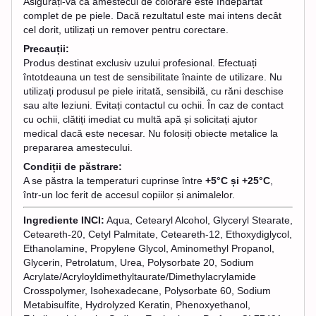
Asigurați-vă că amestecul de colorare este îndepărtat
complet de pe piele. Dacă rezultatul este mai intens decât
cel dorit, utilizați un remover pentru corectare.
Precauții:
Produs destinat exclusiv uzului profesional. Efectuați
întotdeauna un test de sensibilitate înainte de utilizare. Nu
utilizați produsul pe piele iritată, sensibilă, cu răni deschise
sau alte leziuni. Evitați contactul cu ochii. În caz de contact
cu ochii, clătiți imediat cu multă apă și solicitați ajutor
medical dacă este necesar. Nu folosiți obiecte metalice la
prepararea amestecului.
Condiții de păstrare:
A se păstra la temperaturi cuprinse între
+5°C și +25°C
,
într-un loc ferit de accesul copiilor și animalelor.
Ingrediente INCI:
Aqua, Cetearyl Alcohol, Glyceryl Stearate,
Ceteareth-20, Cetyl Palmitate, Ceteareth-12, Ethoxydiglycol,
Ethanolamine, Propylene Glycol, Aminomethyl Propanol,
Glycerin, Petrolatum, Urea, Polysorbate 20, Sodium
Acrylate/Acryloyldimethyltaurate/Dimethylacrylamide
Crosspolymer, Isohexadecane, Polysorbate 60, Sodium
Metabisulfite, Hydrolyzed Keratin, Phenoxyethanol,