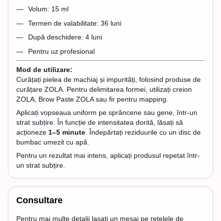
Volum: 15 ml
Termen de valabilitate: 36 luni
După deschidere: 4 luni
Pentru uz profesional
Mod de utilizare:
Curățați pielea de machiaj și impurități, folosind produse de
curățare ZOLA. Pentru delimitarea formei, utilizați creion
ZOLA, Brow Paste ZOLA sau fir pentru mapping.
Aplicați vopseaua uniform pe sprâncene sau gene, într-un
strat subțire. În funcție de intensitatea dorită, lăsați să
acționeze
1–5 minute
. Îndepărtați reziduurile cu un disc de
bumbac umezit cu apă.
Pentru un rezultat mai intens, aplicați produsul repetat într-
un strat subțire.
Consultare
Pentru mai multe detalii lasati un mesaj pe retelele de